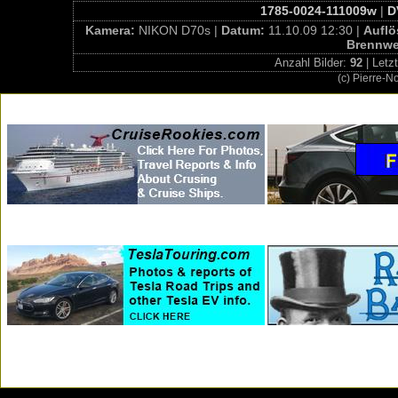
1785-0024-111009w
|
D
Kamera:
NIKON D70s |
Datum:
11.10.09 12:30 |
Aufl
Brennwe
Anzahl Bilder:
92
| Letz
(c) Pierre-N