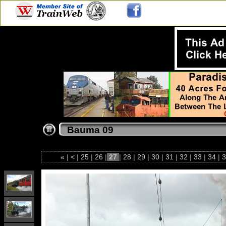
Bauma 09
«
|
<
|
25
|
26
|
27
|
28
|
29
|
30
|
31
|
32
|
33
|
34
|
3