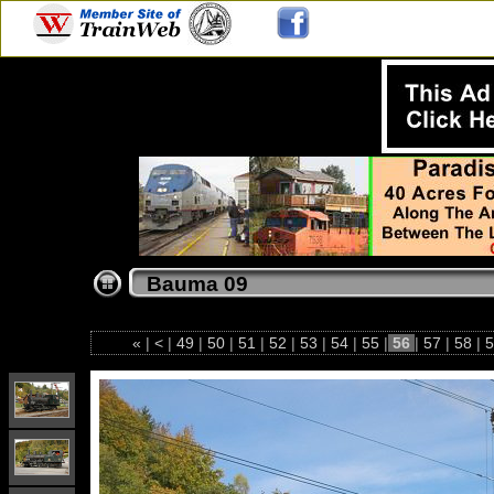
Bauma 09
«
|
<
|
49
|
50
|
51
|
52
|
53
|
54
|
55
|
56
|
57
|
58
|
5