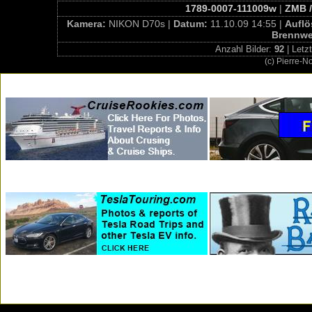
1789-0007-111009w
|
ZMB /
Kamera:
NIKON D70s |
Datum:
11.10.09 14:55 |
Aufl
Brennwe
Anzahl Bilder:
92
| Letz
(c) Pierre-N