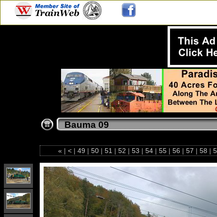
Bauma 09
«
|
<
|
49
|
50
|
51
|
52
|
53
|
54
|
55
|
56
|
57
|
58
|
5