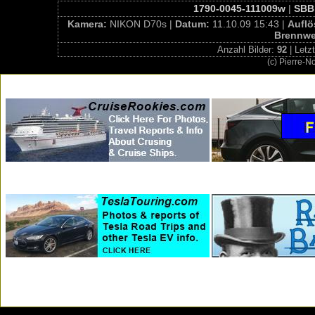
1790-0045-111009w
|
SBB 
Kamera:
NIKON D70s |
Datum:
11.10.09 15:43 |
Aufl
Brennwe
Anzahl Bilder:
92
| Letz
(c) Pierre-N