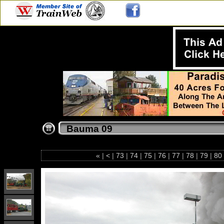
Bauma 09
«
|
<
|
73
|
74
|
75
|
76
|
77
|
78
|
79
|
80