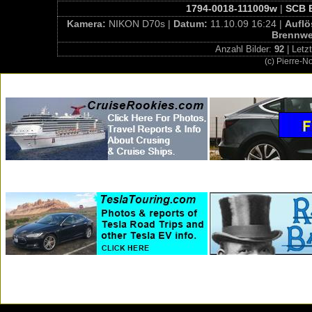
1794-0018-111009w
|
SCB E
Kamera:
NIKON D70s |
Datum:
11.10.09 16:24 |
Aufl
Brennwe
Anzahl Bilder:
92
| Letz
(c) Pierre-N