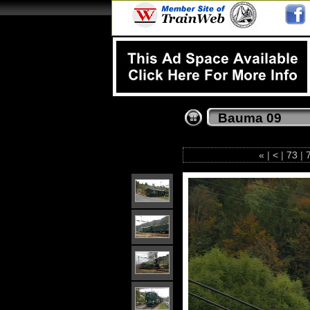
Bauma 09
«
|
<
|
73
|