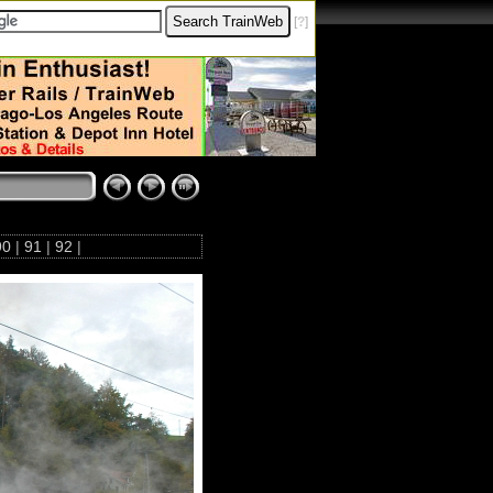
[
?
]
90
|
91
|
92
|