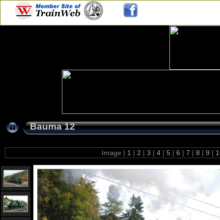
Bauma 12
Image |
1
|
2
|
3
|
4
|
5
|
6
|
7
|
8
|
9
|
1