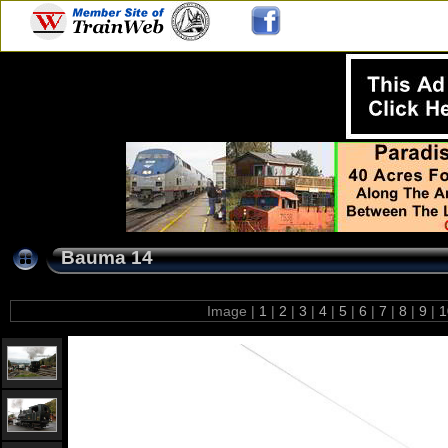
Bauma 14
Image |
1
|
2
|
3
|
4
|
5
|
6
|
7
|
8
|
9
|
1