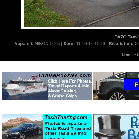
DVZO Tem'''
Appareil:
NIKON D70s |
Date:
11.10.14 11:33 |
Résolution:
3
Nombre t