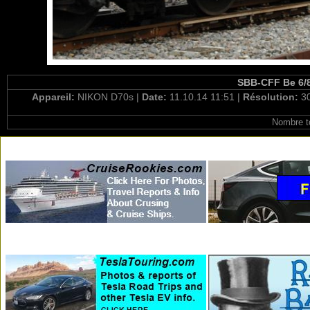
SBB-CFF Be 6/8'
Appareil:
NIKON D70s |
Date:
11.10.14 11:51 |
Résolution:
3
Nombre t