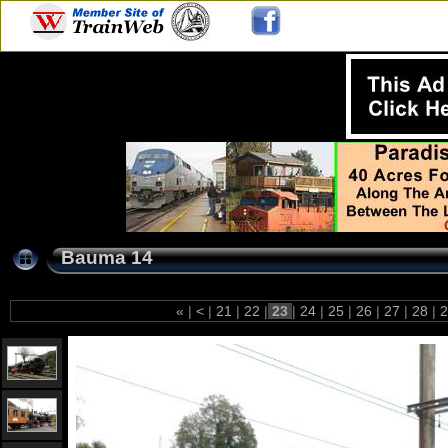
Bauma 14
«
|
<
|
21
|
22
|
23
|
24
|
25
|
26
|
27
|
28
|
2