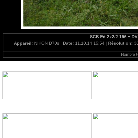
SCB Ed 2x2/2 196 + DV
Appareil:
NIKON D70s |
Date:
11.10.14 15:54 |
Résolution:
3
Nombre t