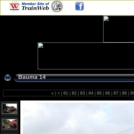
Bauma 14
«
|
<
|
81
|
82
|
83
|
84
|
85
|
86
|
87
|
88
|
8