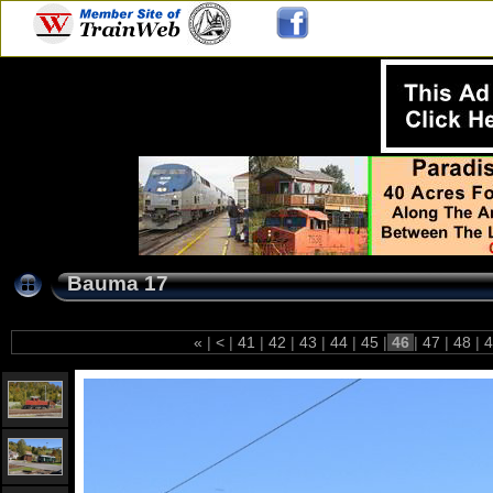
Bauma 17
«
|
<
|
41
|
42
|
43
|
44
|
45
|
46
|
47
|
48
|
4