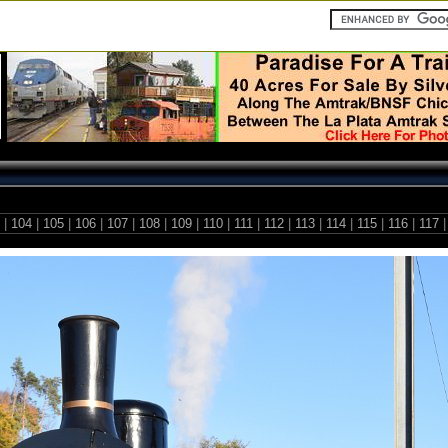
3
|
104
|
105
|
106
|
107
|
108
|
109
|
110
|
111
|
112
|
113
|
114
|
115
|
116
|
117
|