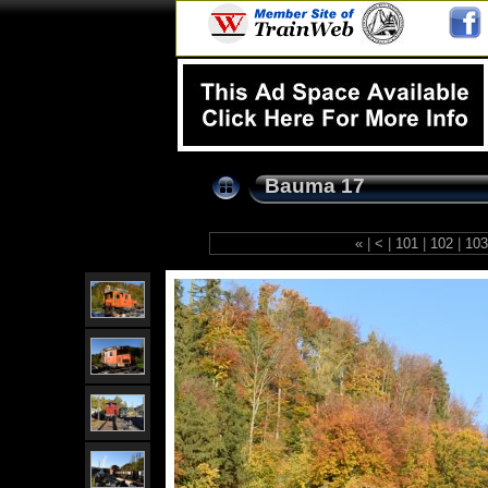
Bauma 17
«
|
<
|
101
|
102
|
10