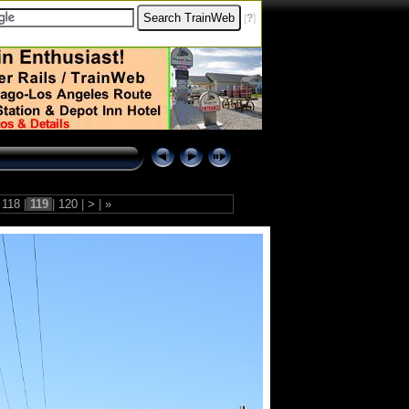
[
?
]
118
|
119
|
120
|
>
|
»