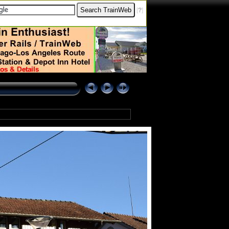
[
?
]