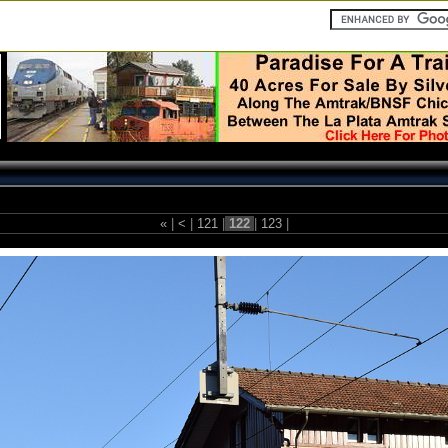
«
|
<
|
121
|
122
|
123
|