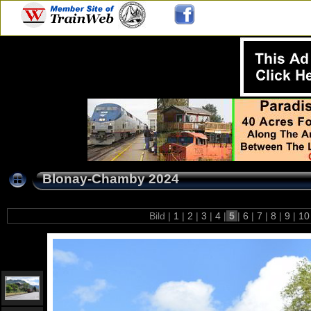
Blonay-Chamby 2024
Bild |
1
|
2
|
3
|
4
|
5
|
6
|
7
|
8
|
9
|
1