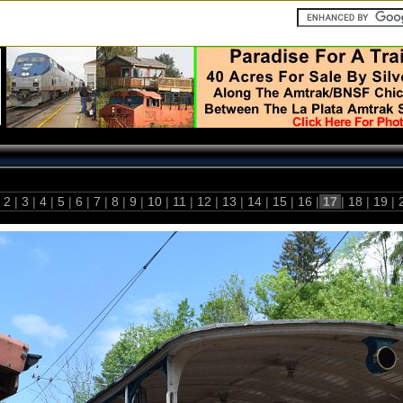
2
|
3
|
4
|
5
|
6
|
7
|
8
|
9
|
10
|
11
|
12
|
13
|
14
|
15
|
16
|
17
|
18
|
19
|