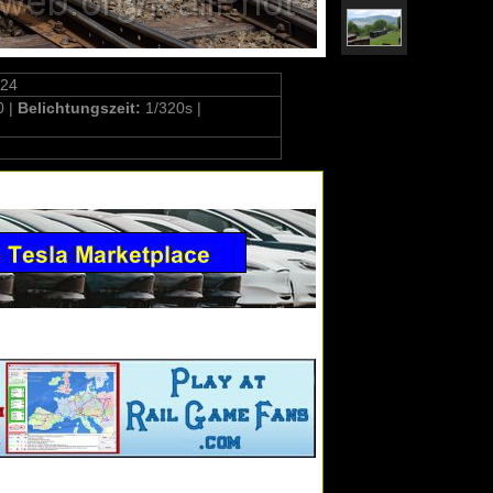
524
0 |
Belichtungszeit:
1/320s |