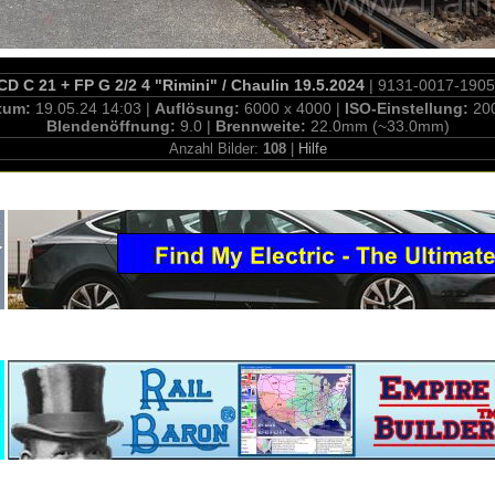
CD C 21 + FP G 2/2 4 "Rimini" / Chaulin 19.5.2024
| 9131-0017-190
tum:
19.05.24 14:03 |
Auflösung:
6000 x 4000 |
ISO-Einstellung:
20
Blendenöffnung:
9.0 |
Brennweite:
22.0mm (~33.0mm)
Anzahl Bilder:
108
|
Hilfe