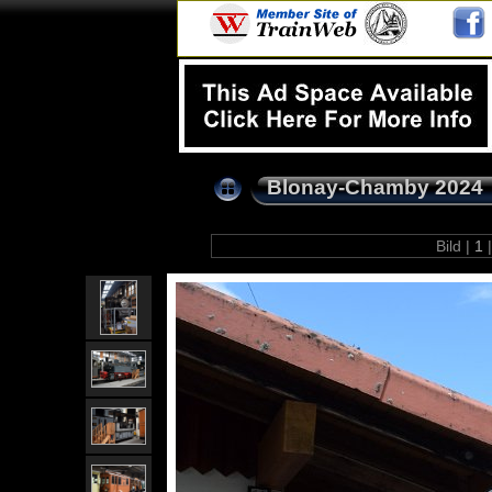
Blonay-Chamby 2024
Bild |
1
|