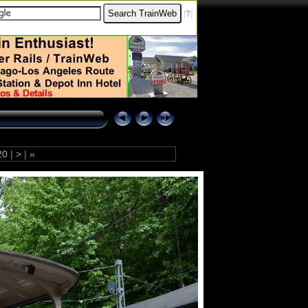
[
?
]
20
|
>
|
»