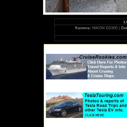
L
Kamera:
NIKON D3300 |
Da