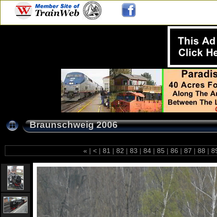
Braunschweig 2006
«
|
<
|
81
|
82
|
83
|
84
|
85
|
86
|
87
|
88
|
8