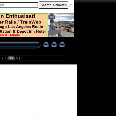
[
?
]
|
79
|
80
|
>
|
»