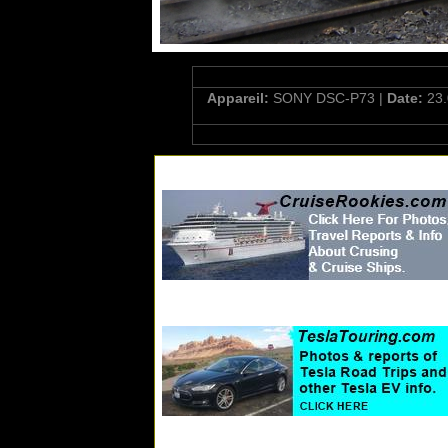
Appareil:
SONY DSC-P73 |
Date:
23.