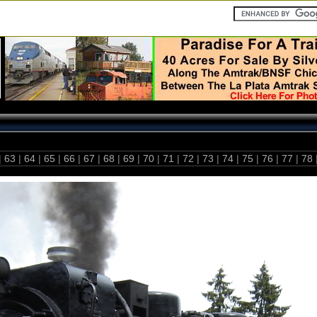
|
63
|
64
|
65
|
66
|
67
|
68
|
69
|
70
|
71
|
72
|
73
|
74
|
75
|
76
|
77
|
78