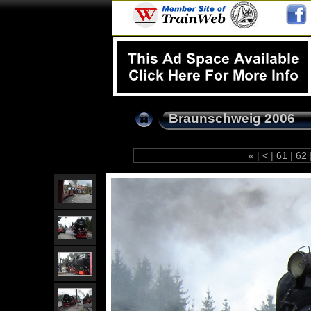
Braunschweig 2006
«
|
<
|
61
|
62