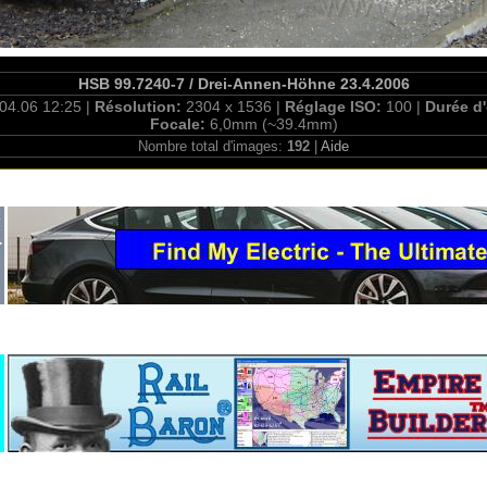
HSB 99.7240-7 / Drei-Annen-Höhne 23.4.2006
04.06 12:25 |
Résolution:
2304 x 1536 |
Réglage ISO:
100 |
Durée d
Focale:
6,0mm (~39.4mm)
Nombre total d'images:
192
|
Aide