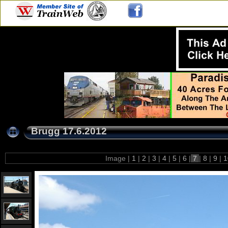
Brugg 17.6.2012
Image |
1
|
2
|
3
|
4
|
5
|
6
|
7
|
8
|
9
|
1