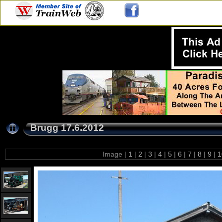
Brugg 17.6.2012
Image |
1
|
2
|
3
|
4
|
5
|
6
|
7
|
8
|
9
|
1