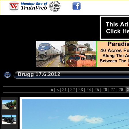
Brugg 17.6.2012
«
|
<
|
21
|
22
|
23
|
24
|
25
|
26
|
27
|
28
|
2