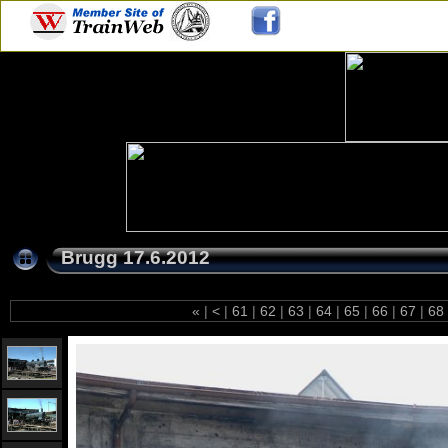
Brugg 17.6.2012
«
|
<
|
61
|
62
|
63
|
64
|
65
|
66
|
67
|
68