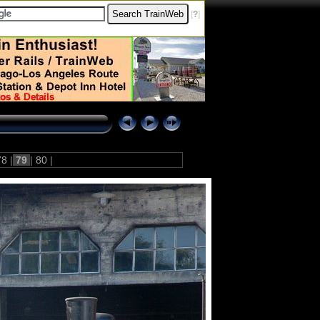
[
?
]
78
|
79
|
80
|