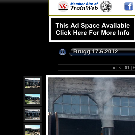
Brugg 17.6.2012
«
|
<
|
61
|