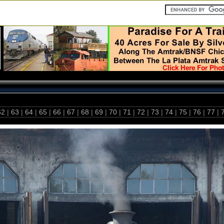
62
|
63
|
64
|
65
|
66
|
67
|
68
|
69
|
70
|
71
|
72
|
73
|
74
|
75
|
76
|
77
|