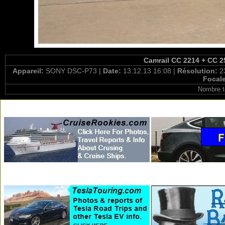
Camrail CC 2214 + CC 2
Appareil:
SONY DSC-P73 |
Date:
13.12.13 16:08 |
Résolution:
2
Focal
Nombre t