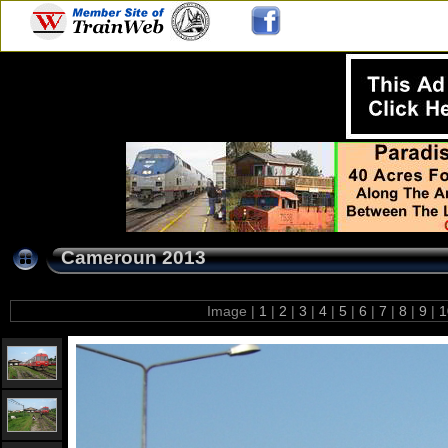
Cameroun 2013
Image |
1
|
2
|
3
|
4
|
5
|
6
|
7
|
8
|
9
|
1