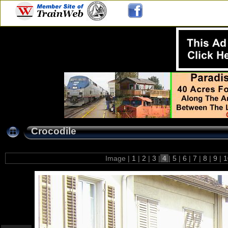
Crocodile
Image |
1
|
2
|
3
|
4
|
5
|
6
|
7
|
8
|
9
|
1