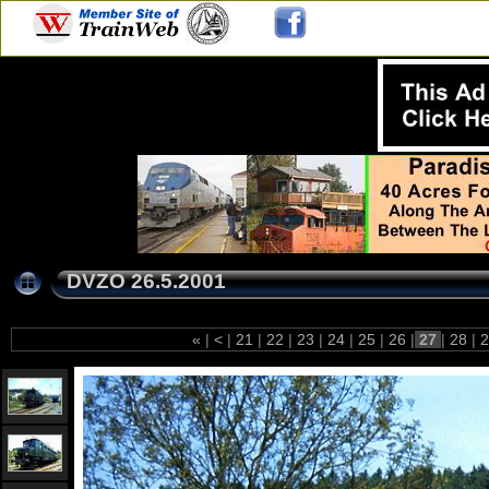
DVZO 26.5.2001
«
|
<
|
21
|
22
|
23
|
24
|
25
|
26
|
27
|
28
|
2