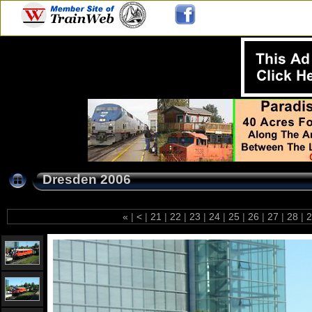
Dresden 2006
«
|
<
|
21
|
22
|
23
|
24
|
25
|
26
|
27
|
28
|
2