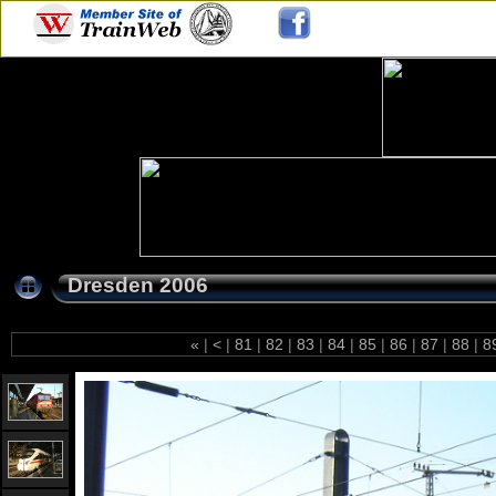
Dresden 2006
«
|
<
|
81
|
82
|
83
|
84
|
85
|
86
|
87
|
88
|
8