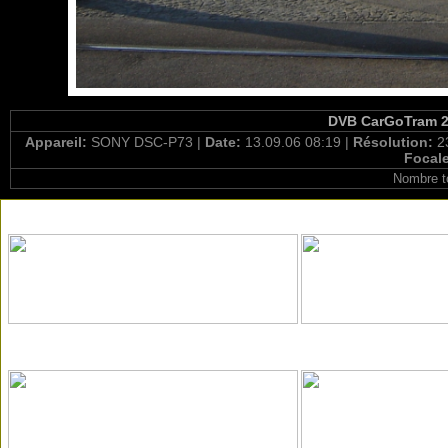
DVB CarGoTram 2
Appareil:
SONY DSC-P73 |
Date:
13.09.06 08:19 |
Résolution:
2
Focal
Nombre t