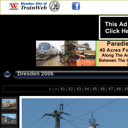
Dresden 2006
«
|
<
|
81
|
82
|
83
|
84
|
85
|
86
|
87
|
88
|
8