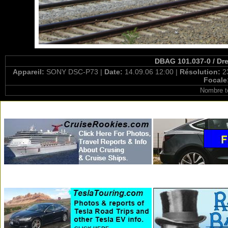
DBAG 101.037-0 / Dre
Appareil:
SONY DSC-P73 |
Date:
14.09.06 12:00 |
Résolution:
2
Focale
Nombre t