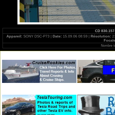
CD 830.157-
Appareil:
SONY DSC-P73 |
Date:
15.09.06 08:59 |
Résolution:
2
Focal
Nombre t