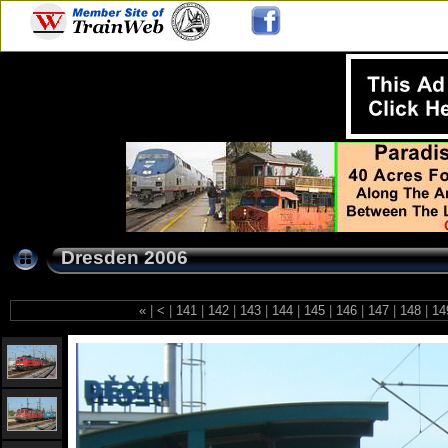
Dresden 2006
«
|
<
|
141
|
142
|
143
|
144
|
145
|
146
|
147
|
148
|
14