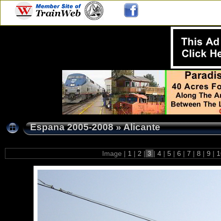
Espana 2005-2008
»
Alicante
Image |
1
|
2
|
3
|
4
|
5
|
6
|
7
|
8
|
9
|
1