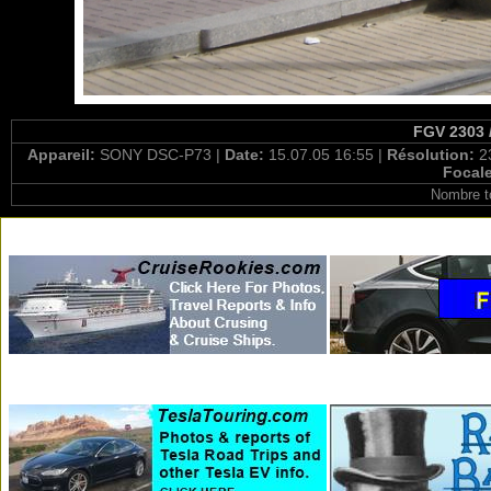
FGV 2303 /
Appareil:
SONY DSC-P73 |
Date:
15.07.05 16:55 |
Résolution:
2
Focal
Nombre t