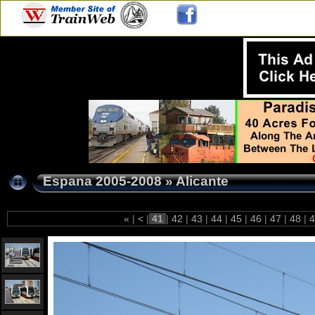
Espana 2005-2008
»
Alicante
«
|
<
|
41
|
42
|
43
|
44
|
45
|
46
|
47
|
48
|
4