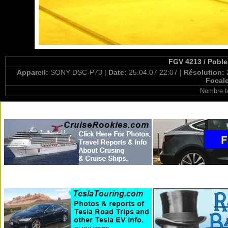
FGV 4213 / Poble
Appareil:
SONY DSC-P73 |
Date:
25.04.07 22:07 |
Résolution:
Focal
Nombre t