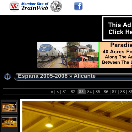
Espana 2005-2008
»
Alicante
«
|
<
|
81
|
82
|
83
|
84
|
85
|
86
|
87
|
88
|
8