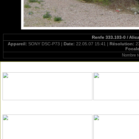
Renfe 333.103-0 / Alic
Appareil:
SONY DSC-P73 |
Date:
22.05.07 15:41 |
Résolution:
2
Focal
Nombre t