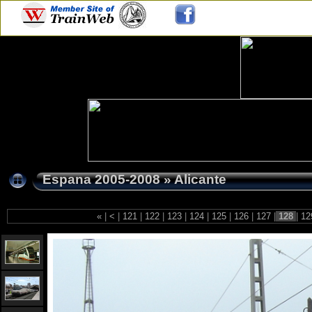
Espana 2005-2008
»
Alicante
«
|
<
|
121
|
122
|
123
|
124
|
125
|
126
|
127
|
128
|
12