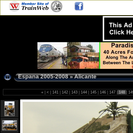
Espana 2005-2008
»
Alicante
«
|
<
|
141
|
142
|
143
|
144
|
145
|
146
|
147
|
148
|
14