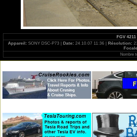
FGV 4211 
Appareil:
SONY DSC-P73 |
Date:
24.10.07 11:36 |
Résolution:
2
Focal
Nombre t