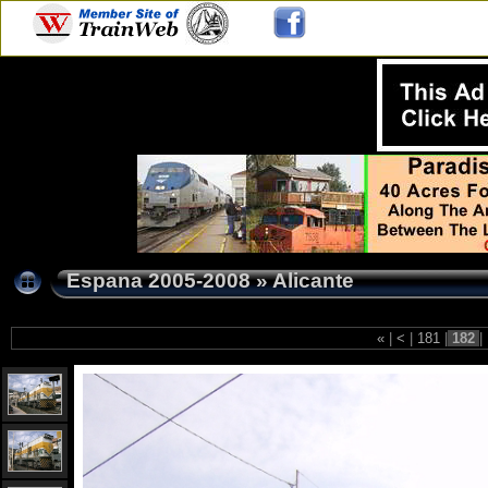
Espana 2005-2008
»
Alicante
«
|
<
|
181
|
182
|