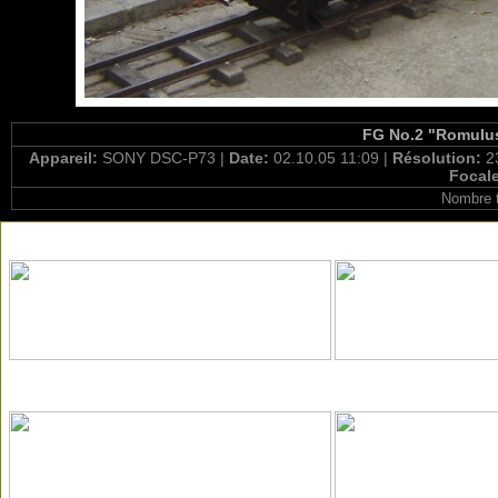
FG No.2 "Romulus
Appareil:
SONY DSC-P73 |
Date:
02.10.05 11:09 |
Résolution:
2
Focal
Nombre t