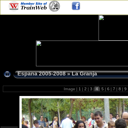
Espana 2005-2008
»
La Granja
Image |
1
|
2
|
3
|
4
|
5
|
6
|
7
|
8
|
9