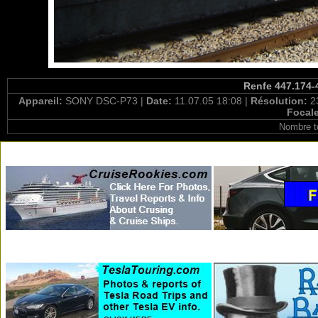
Renfe 447.174-4
Appareil:
SONY DSC-P73 |
Date:
11.07.05 18:08 |
Résolution:
2
Focal
Nombre t