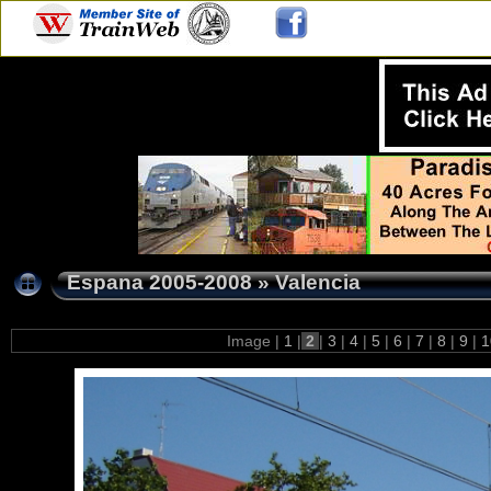
Espana 2005-2008
»
Valencia
Image |
1
|
2
|
3
|
4
|
5
|
6
|
7
|
8
|
9
|
1