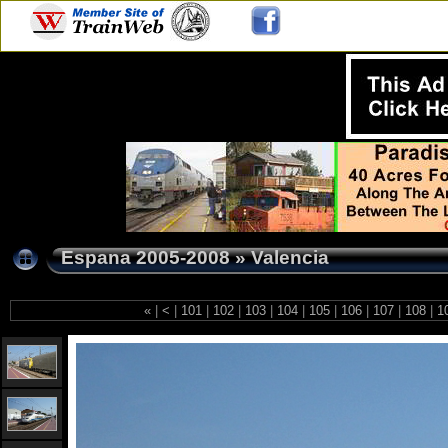
Espana 2005-2008
»
Valencia
«
|
<
|
101
|
102
|
103
|
104
|
105
|
106
|
107
|
108
|
1