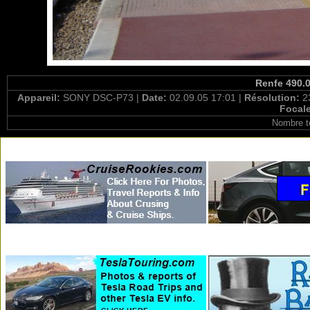
Renfe 490.0
Appareil:
SONY DSC-P73 |
Date:
02.09.05 17:01 |
Résolution:
2
Focal
Nombre t