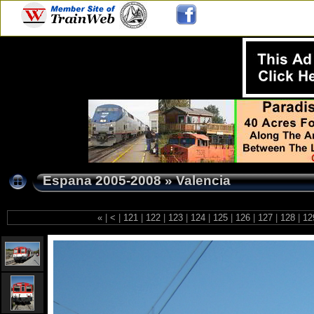
Espana 2005-2008
»
Valencia
«
|
<
|
121
|
122
|
123
|
124
|
125
|
126
|
127
|
128
|
12