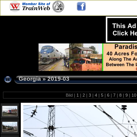
Georgia
»
2019-03
Bild |
1
|
2
|
3
|
4
|
5
|
6
|
7
|
8
|
9
|
1