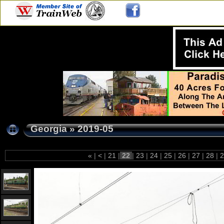
Georgia
»
2019-05
«
|
<
|
21
|
22
|
23
|
24
|
25
|
26
|
27
|
28
|
2