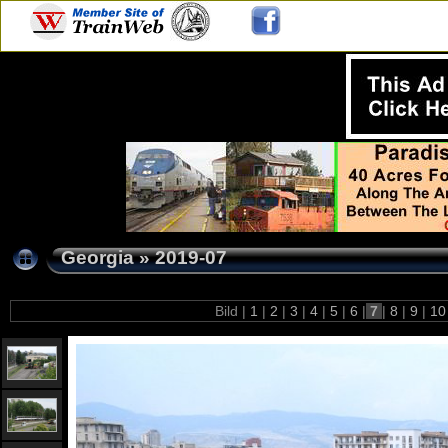
Georgia
»
2019-07
Bild |
1
|
2
|
3
|
4
|
5
|
6
|
7
|
8
|
9
|
1