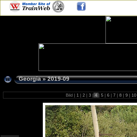
Georgia
»
2019-09
Bild |
1
|
2
|
3
|
4
|
5
|
6
|
7
|
8
|
9
|
1