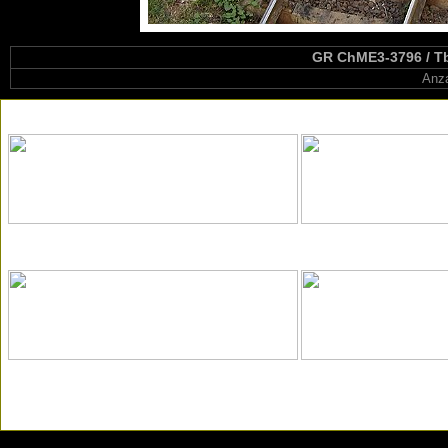
GR ChME3-3796 / Tbil
Anza