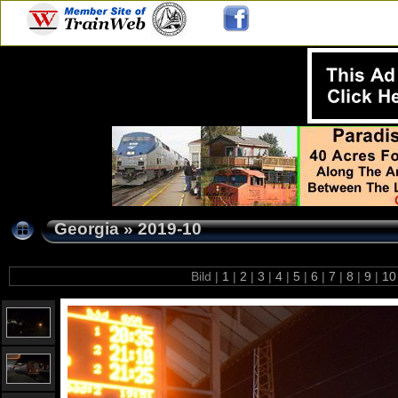
Georgia
»
2019-10
Bild |
1
|
2
|
3
|
4
|
5
|
6
|
7
|
8
|
9
|
1