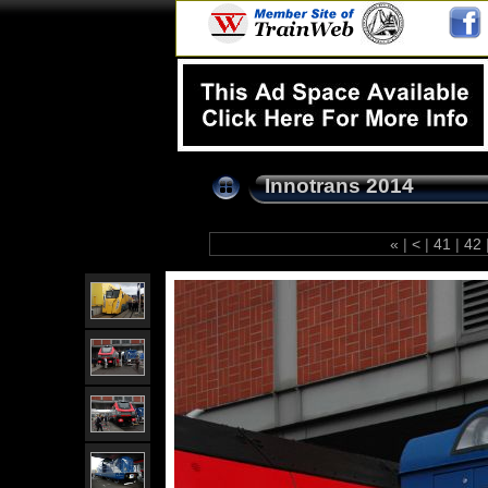
Innotrans 2014
«
|
<
|
41
|
42