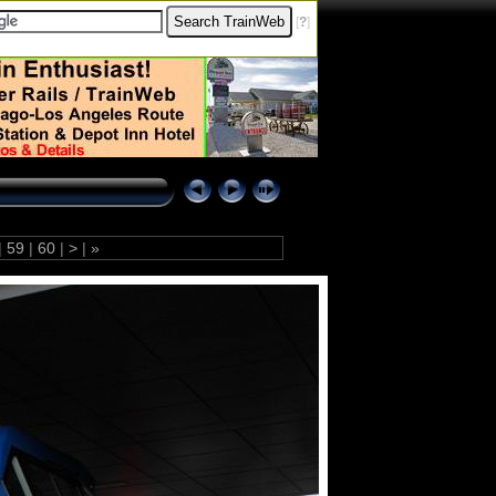
[
?
]
|
59
|
60
|
>
|
»