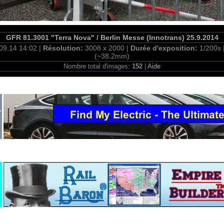
GFR 81.3001 "Terra Nova" / Berlin Messe (Innotrans) 25.9.2014
09.14 14:02 |
Résolution:
3008 x 2000 |
Durée d'exposition:
1/200s 
(~38.2mm)
Nombre total d'images:
152
|
Aide