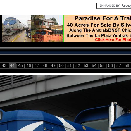
|
43
|
44
|
45
|
46
|
47
|
48
|
49
|
50
|
51
|
52
|
53
|
54
|
55
|
56
|
57
|
58