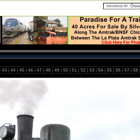
|
43
|
44
|
45
|
46
|
47
|
48
|
49
|
50
|
51
|
52
|
53
|
54
|
55
|
56
|
57
|
58