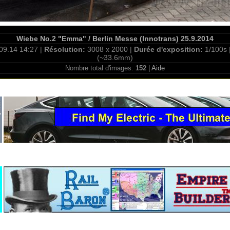
Wiebe No.2 "Emma" / Berlin Messe (Innotrans) 25.9.2014
09.14 14:27 |
Résolution:
3008 x 2000 |
Durée d'exposition:
1/100s 
(~33.6mm)
Nombre total d'images:
152
|
Aide