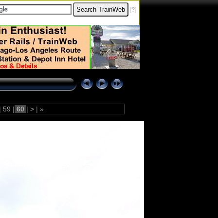
[
?
]
|
59
|
60
|
>
|
»