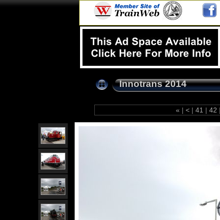
Innotrans 2014
«
|
<
|
41
|
42