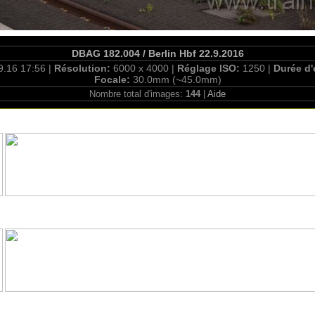
DBAG 182.004 / Berlin Hbf 22.9.2016
9.16 17:56 |
Résolution:
6000 x 4000 |
Réglage ISO:
1250 |
Durée d'
Focale:
30.0mm (~45.0mm)
Nombre total d'images:
144
|
Aide