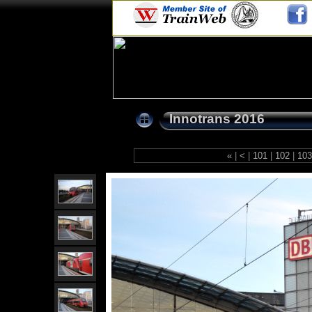
Innotrans 2016
«
|
<
|
101
|
102
|
10