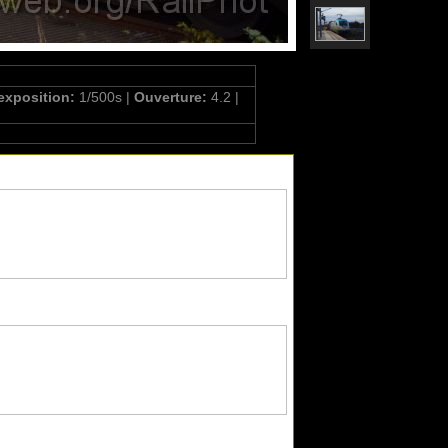
exposition:
1/500s |
Ouverture:
4.2 |