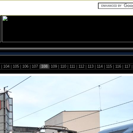
3
|
104
|
105
|
106
|
107
|
108
|
109
|
110
|
111
|
112
|
113
|
114
|
115
|
116
|
117
|