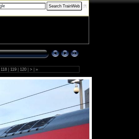
[
?
]
118
|
119
|
120
|
>
|
»