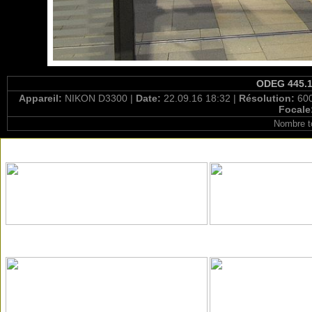
ODEG 445.10
Appareil:
NIKON D3300 |
Date:
22.09.16 18:32 |
Résolution:
600
Focale
Nombre t