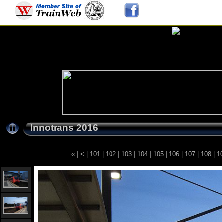
Innotrans 2016
«
|
<
|
101
|
102
|
103
|
104
|
105
|
106
|
107
|
108
|
1