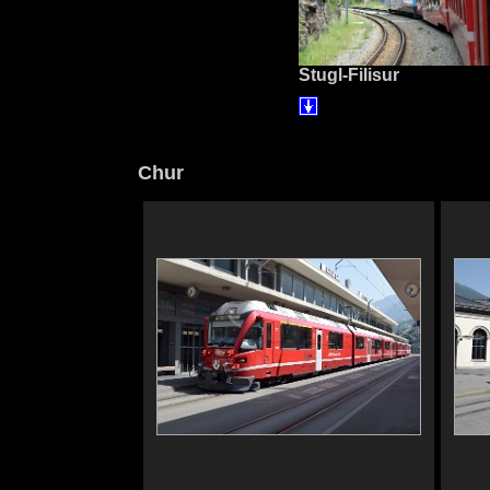
Stugl-Filisur
Chur