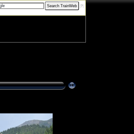
[
?
]