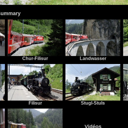
 Summary
Chur-Filisur
Landwasser
Filisur
Stugl-Stuls
Vidéos