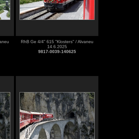
vaneu
RhB Ge 4/4" 615 "Klosters" / Alvaneu
14.6.2025
9817-0039-140625