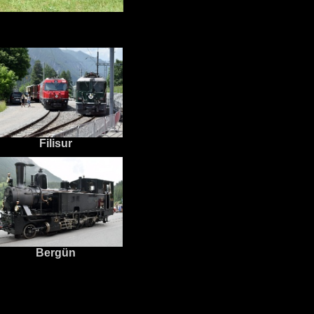
Filisur
Bergün