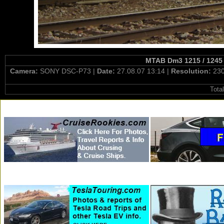
MTAB Dm3 1215 / 1245 "
Camera:
SONY DSC-P73 |
Date:
27.08.07 13:14 |
Resolution:
230
Tota