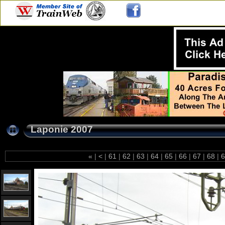
Laponie 2007
«
|
<
|
61
|
62
|
63
|
64
|
65
|
66
|
67
|
68
|
6